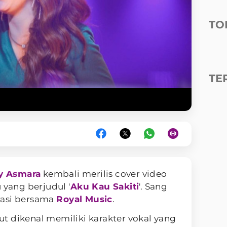
TO
TE
y Asmara
kembali merilis cover video
ang berjudul '
Aku Kau Sakiti
'. Sang
rasi bersama
Royal Music
.
ebut dikenal memiliki karakter vokal yang