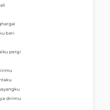
ali
ghargai
ku beri
lku pergi
dirimu
intaku
 sayangku
ya dirimu