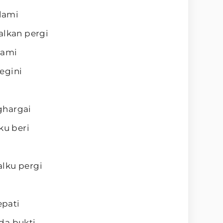
alami
alkan pergi
lami
egini
ghargai
ku beri
lku pergi
epati
da bukti