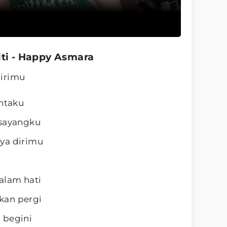
iti - Happy Asmara
dirimu
intaku
 sayangku
ya dirimu
alam hati
kan pergi
 begini