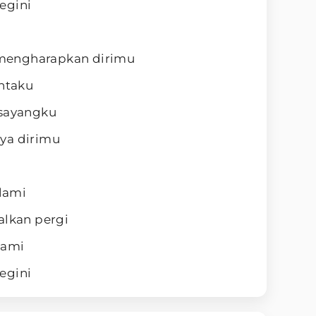
egini
u mengharapkan dirimu
intaku
 sayangku
ya dirimu
alami
alkan pergi
lami
egini