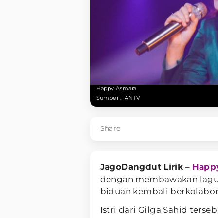
Happy Asmara
Sumber :
ANTV
Share
JagoDangdut Lirik
–
Happ
dengan membawakan lagu y
biduan kembali berkolabo
Istri dari Gilga Sahid ters