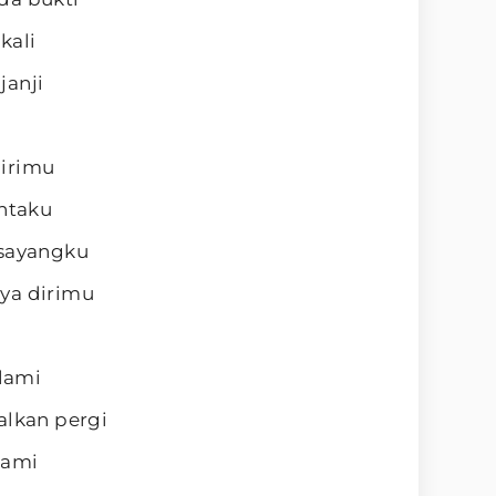
kali
janji
dirimu
intaku
 sayangku
ya dirimu
alami
alkan pergi
lami