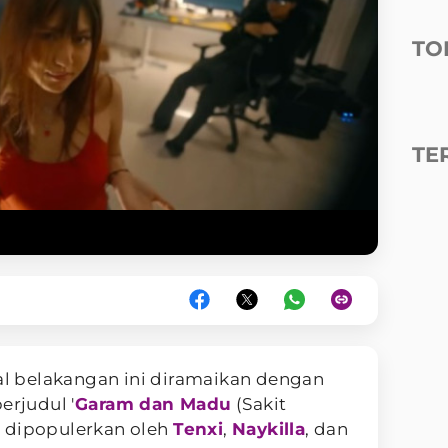
TO
TE
al belakangan ini diramaikan dengan
erjudul '
Garam dan Madu
(Sakit
 dipopulerkan oleh
Tenxi
,
Naykilla
, dan