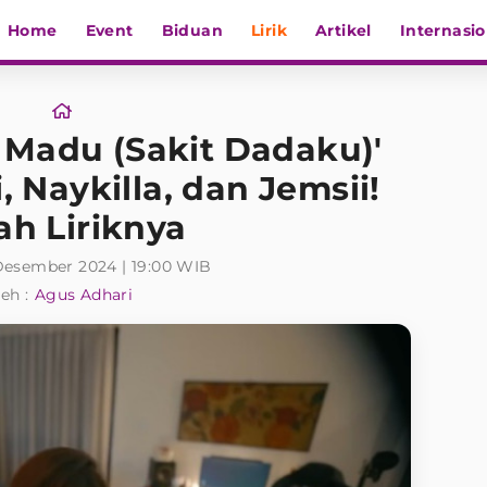
Home
Event
Biduan
Lirik
Artikel
Internasio
 Madu (Sakit Dadaku)'
i, Naykilla, dan Jemsii!
lah Liriknya
 Desember 2024 | 19:00 WIB
eh :
Agus Adhari