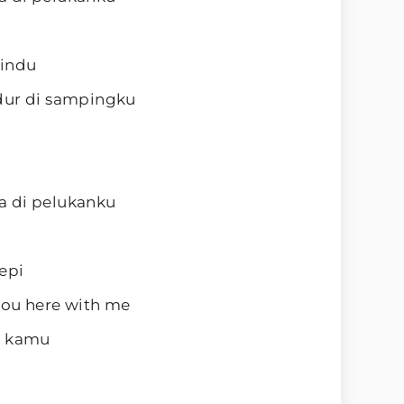
rindu
dur di sampingku
a di pelukanku
epi
 you here with me
a kamu