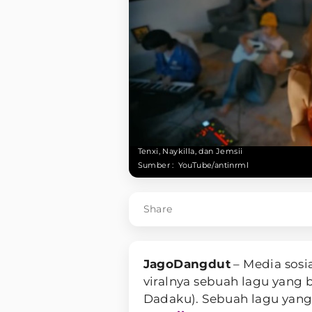
Tenxi, Naykilla, dan Jemsii
Sumber :
YouTube/antinrml
Share
JagoDangdut
– Media sosi
viralnya sebuah lagu yang b
Dadaku). Sebuah lagu yang