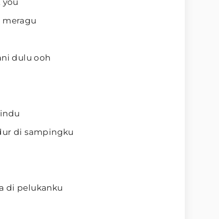
t you
h meragu
ani dulu ooh
rindu
dur di sampingku
a di pelukanku