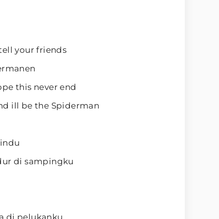
ell your friends
permanen
pe this never end
d ill be the Spiderman
rindu
dur di sampingku
a di pelukanku