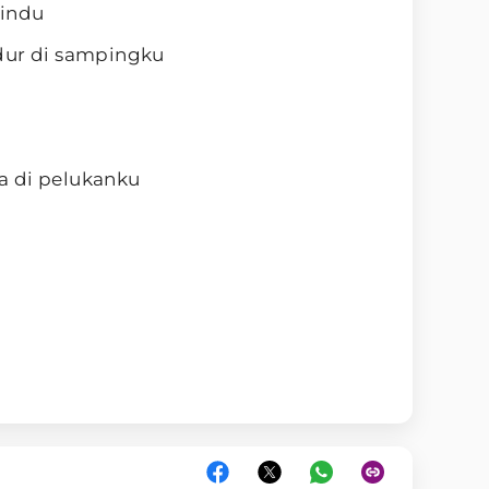
rindu
dur di sampingku
a di pelukanku