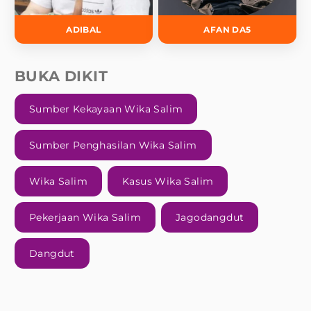
ADIBAL
AFAN DA5
BUKA DIKIT
Sumber Kekayaan Wika Salim
Sumber Penghasilan Wika Salim
Wika Salim
Kasus Wika Salim
Pekerjaan Wika Salim
Jagodangdut
Dangdut