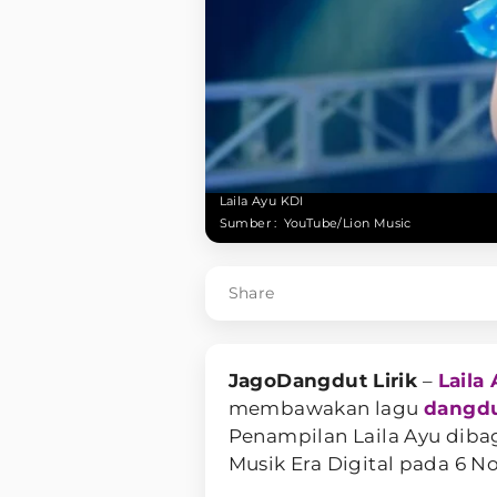
Laila Ayu KDI
Sumber :
YouTube/Lion Music
Share
JagoDangdut Lirik
–
Laila
membawakan lagu
dangd
Penampilan Laila Ayu diba
Musik Era Digital pada 6 