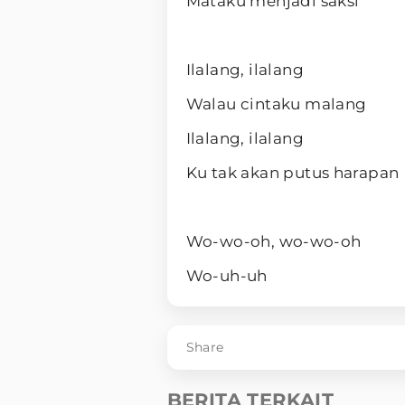
Mataku menjadi saksi
Ilalang, ilalang
Walau cintaku malang
Ilalang, ilalang
Ku tak akan putus harapan
Wo-wo-oh, wo-wo-oh
Wo-uh-uh
Share
BERITA TERKAIT