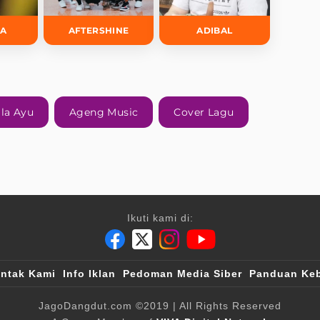
DA
AFTERSHINE
ADIBAL
ila Ayu
Ageng Music
Cover Lagu
Ikuti kami di:
ntak Kami
Info Iklan
Pedoman Media Siber
Panduan Keb
JagoDangdut.com
©2019
| All Rights Reserved