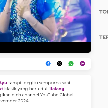
TO
TE
 Ayu
tampil begitu sempurna saat
ut
klasik yang berjudul '
Ilalang
'.
gikan oleh channel YouTube Global
November 2024.