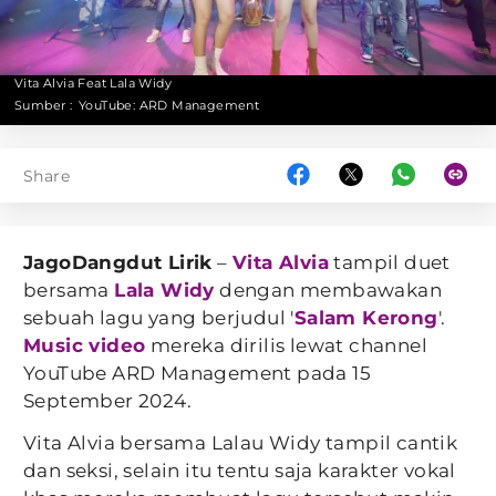
Vita Alvia Feat Lala Widy
Sumber :
YouTube: ARD Management
Share
JagoDangdut Lirik
–
Vita Alvia
tampil duet
bersama
Lala Widy
dengan membawakan
sebuah lagu yang berjudul '
Salam Kerong
'.
Music video
mereka dirilis lewat channel
YouTube ARD Management pada 15
September 2024.
Vita Alvia bersama Lalau Widy tampil cantik
dan seksi, selain itu tentu saja karakter vokal