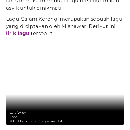
khas mereka membuat lagu tersebut makin
asyik untuk dinikmati.
Lagu 'Salam Kerong' merupakan sebuah lagu
yang diciptakan oleh Misnawar. Berikut ini
lirik lagu
tersebut.
Lala Widy
Foto :
Siti Ulfa Zulfaijah/Jagodangdut