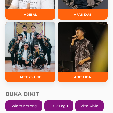
ADIBAL
AFAN DA5
AFTERSHINE
ADIT LIDA
BUKA DIKIT
Salam Kerong
Lirik Lagu
Vita Alvia