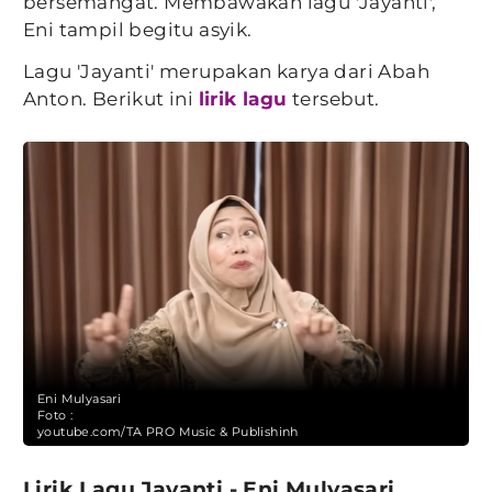
bersemangat. Membawakan lagu 'Jayanti',
Eni tampil begitu asyik.
Lagu 'Jayanti' merupakan karya dari Abah
Anton. Berikut ini
lirik lagu
tersebut.
Eni Mulyasari
Foto :
youtube.com/TA PRO Music & Publishinh
Lirik Lagu Jayanti - Eni Mulyasari