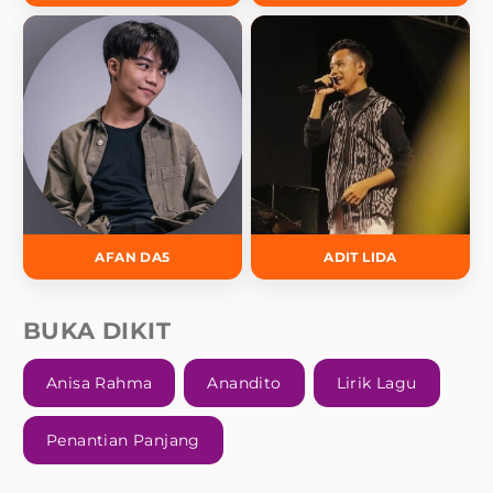
AFAN DA5
ADIT LIDA
BUKA DIKIT
Anisa Rahma
Anandito
Lirik Lagu
Penantian Panjang