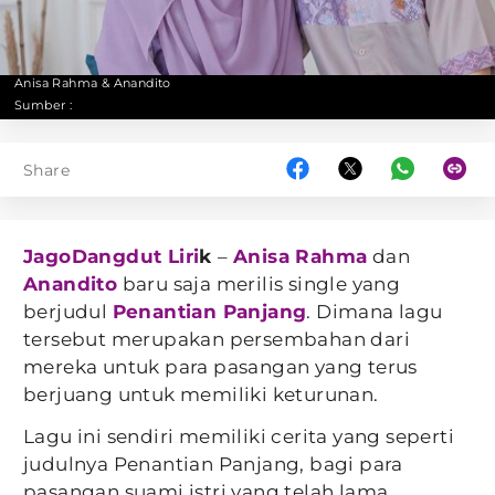
Anisa Rahma & Anandito
Sumber :
Share
JagoDangdut Liri
k
–
Anisa Rahma
dan
Anandito
baru saja merilis single yang
berjudul
Penantian Panjang
. Dimana lagu
tersebut merupakan persembahan dari
mereka untuk para pasangan yang terus
berjuang untuk memiliki keturunan.
Lagu ini sendiri memiliki cerita yang seperti
judulnya Penantian Panjang, bagi para
pasangan suami istri yang telah lama