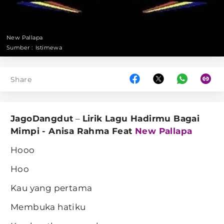
New Pallapa
Sumber :
Istimewa
Share
JagoDangdut
–
Lirik Lagu Hadirmu Bagai
Mimpi - Anisa Rahma Feat
New Pallapa
Hooo
Hoo
Kau yang pertama
Membuka hatiku