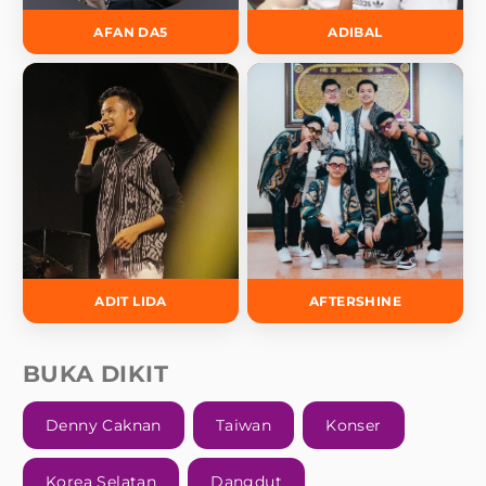
AFAN DA5
ADIBAL
ADIT LIDA
AFTERSHINE
BUKA DIKIT
Denny Caknan
Taiwan
Konser
Korea Selatan
Dangdut