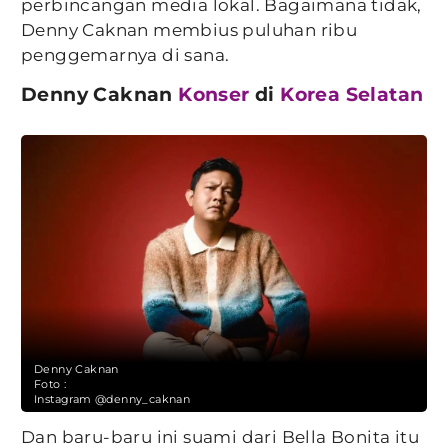
perbincangan media lokal. Bagaimana tidak,
Denny Caknan membius puluhan ribu
penggemarnya di sana.
Denny Caknan
Konser
di
Korea Selatan
Denny Caknan
Foto :
Instagram @denny_caknan
Dan baru-baru ini suami dari Bella Bonita itu