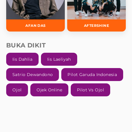
AFAN DA5
AFTERSHINE
BUKA DIKIT
Iis Dahlia
Iis Laeliyah
Satrio Dewandono
Pilot Garuda Indonesia
Ojol
Ojek Online
Pilot Vs Ojol