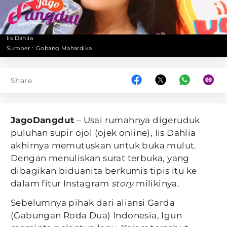
Iis Dahlia
Sumber :
Gobang Mahardika
Share
JagoDangdut
– Usai rumahnya digeruduk
puluhan supir ojol (ojek online), Iis Dahlia
akhirnya memutuskan untuk buka mulut.
Dengan menuliskan surat terbuka, yang
dibagikan biduanita berkumis tipis itu ke
dalam fitur Instagram
story
milikinya.
Sebelumnya pihak dari aliansi Garda
(Gabungan Roda Dua) Indonesia, Igun