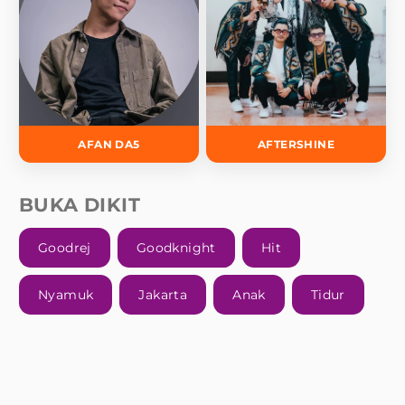
AFAN DA5
AFTERSHINE
BUKA DIKIT
Goodrej
Goodknight
Hit
Nyamuk
Jakarta
Anak
Tidur