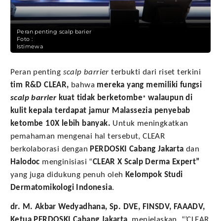
Peran penting scalp barier
Foto :
Istimewa
Peran penting
scalp barrier
terbukti dari riset terkini
tim R&D CLEAR,
bahwa
mereka yang memiliki fungsi
scalp barrier
kuat tidak berketombe
walaupun di
*
kulit kepala terdapat jamur Malassezia penyebab
ketombe 10X lebih banyak.
Untuk meningkatkan
pemahaman mengenai hal tersebut, CLEAR
berkolaborasi dengan
PERDOSKI Cabang Jakarta
dan
Halodoc
menginisiasi “
CLEAR X Scalp Derma Expert”
yang juga didukung penuh oleh
Kelompok Studi
Dermatomikologi Indonesia
.
dr. M. Akbar Wedyadhana, Sp. DVE, FINSDV, FAAADV,
Ketua PERDOSKI Cabang Jakarta
, menjelaskan, “’CLEAR