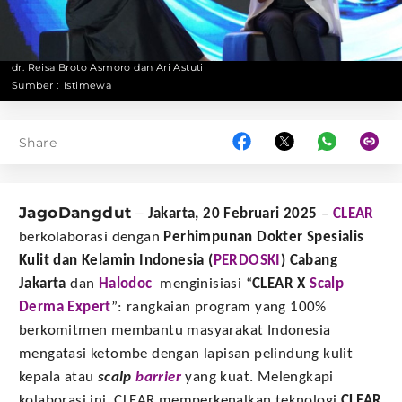
dr. Reisa Broto Asmoro dan Ari Astuti
Sumber :
Istimewa
Share
JagoDangdut
–
Jakarta, 20 Februari 2025
–
CLEAR
berkolaborasi dengan
Perhimpunan Dokter Spesialis
Kulit dan Kelamin Indonesia (
PERDOSKI
) Cabang
Jakarta
dan
Halodoc
menginisiasi “
CLEAR X
Scalp
Derma Expert
”: rangkaian program yang 100%
berkomitmen membantu masyarakat Indonesia
mengatasi ketombe dengan lapisan pelindung kulit
kepala atau
scalp
barrier
yang kuat. Melengkapi
kolaborasi ini, CLEAR memperkenalkan teknologi
CLEAR