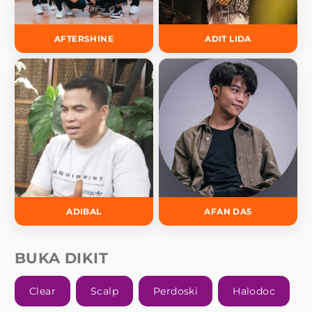
AFTERSHINE
ADIT LIDA
ADIBAL
AFAN DA5
BUKA DIKIT
Clear
Scalp
Perdoski
Halodoc