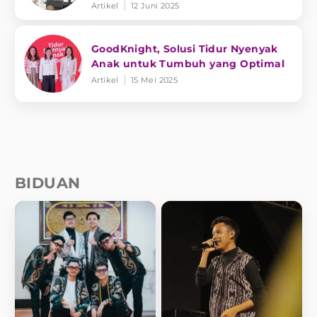
Enthusiasts
Artikel
12 Juni 2025
GoodKnight, Solusi Tidur Nyenyak
Anak untuk Tumbuh yang Optimal
Artikel
15 Mei 2025
BIDUAN