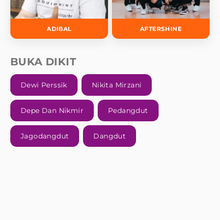
ADIBAL
AFTERSHINE
BUKA DIKIT
Dewi Perssik
Nikita Mirzani
Depe Dan Nikmir
Pedangdut
Jagodangdut
Dangdut