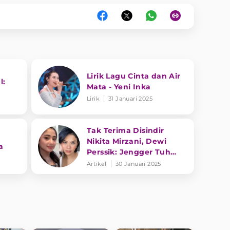
Lirik Lagu Cinta dan Air
l:
Mata - Yeni Inka
Lirik
31 Januari 2025
Tak Terima Disindir
Nikita Mirzani, Dewi
a
Perssik: Jengger Tuh
Tong Kosong Nyaring
Artikel
30 Januari 2025
Bunyinya