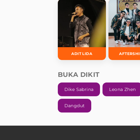
ADIT LIDA
AFTERSH
BUKA DIKIT
Dike Sabrina
Leona Zhen
Dangdut