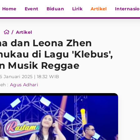
Home
Event
Biduan
Lirik
Artikel
Internasio
Artikel
na dan Leona Zhen
ukau di Lagu 'Klebus',
n Musik Reggae
6 Januari 2025 | 18:32 WIB
eh :
Agus Adhari