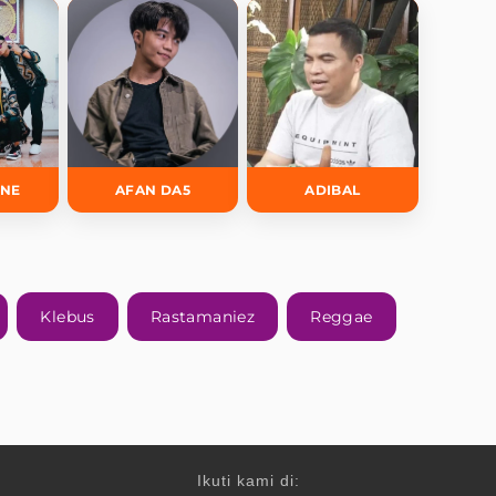
INE
AFAN DA5
ADIBAL
Klebus
Rastamaniez
Reggae
Ikuti kami di: