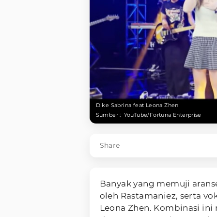
Dike Sabrina feat Leona Zhen
Sumber :
YouTube/Fortuna Enterprise
Share
Banyak yang memuji aran
oleh Rastamaniez, serta vo
Leona Zhen. Kombinasi ini