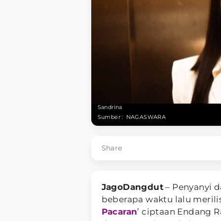
Sandrina
Sumber :
NAGASWARA
Share
JagoDangdut
– Penyanyi 
beberapa waktu lalu merili
Pacaran
’ ciptaan Endang R