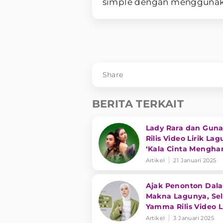
simple dengan menggunaka
Share
BERITA TERKAIT
Lady Rara dan Gun
Rilis Video Lirik Lag
‘Kala Cinta Mengha
Jiwa’
Artikel
21 Januari 2025
Ajak Penonton Dal
Makna Lagunya, Sel
Yamma Rilis Video L
Single ‘Bukan Sele
Artikel
3 Januari 2025