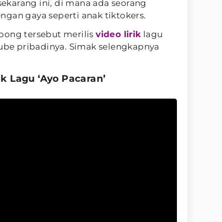
karang ini, di mana ada seorang
ngan gaya seperti anak tiktokers.
pong tersebut merilis
video lirik
lagu
Tube pribadinya. Simak selengkapnya
rik Lagu ‘Ayo Pacaran’