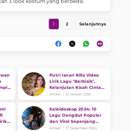
n 3 look kostum yang berbeda.
1
2
Selanjutnya
awan
Putri Isnari Rilis Video
u
Lirik Lagu ‘Berbisik’,
mpiri
Kelanjutan Kisah Cinta
Penuh Rahasia
Artikel
12 Januari 2025
ami
Kaleidoskop 2024: 10
fi
Lagu Dangdut Populer
irik
dan Viral Sepanjang
mbar
Tahun Ini, Ada Favorit
Artikel
17 Desember 2024