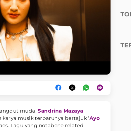
TO
TE
dangdut muda,
Sandrina Mazaya
s karya musik terbarunya bertajuk ‘
Ayo
aes. Lagu yang notabene related