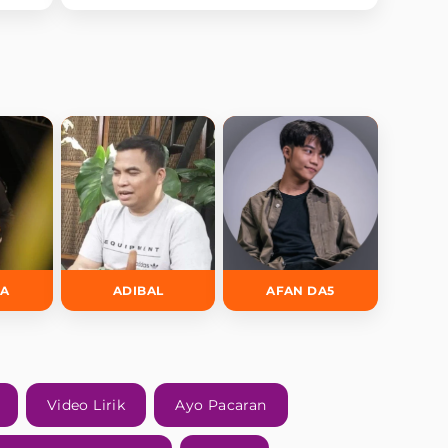
Kamu?
DA
ADIBAL
AFAN DA5
Video Lirik
Ayo Pacaran