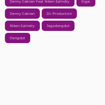
Denny Caknan Feat Niken Salindry
Sigar
Denny Caknan
Dc Production
Niken Salindry
Jagodangdut
Dangdut