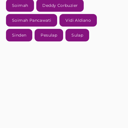
Soimah
Deddy Corbuzier
Soimah Pancawati
Vidi Aldiano
Sinden
Pesulap
Sulap