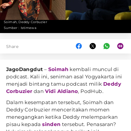
Soimah, Deddy Corbuzier
Sumber :
Istimewa
Share
JagoDangdut
–
Soimah
kembali muncul di
podcast. Kali ini, seniman asal Yogyakarta ini
menjadi bintang tamu podcast milik
Deddy
Corbuzier
dan
Vidi Aldiano
, PodHub.
Dalam kesempatan tersebut, Soimah dan
Deddy Corbuzier menceritakan momen
menegangkan ketika Deddy melemparkan
pisau kepada
sinden
tersebut. Penasaran?