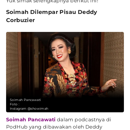
Yuk simak selengkapnya berikut ini!
Soimah Dilempar Pisau Deddy
Corbuzier
Soimah Pancawati
Foto :
Instagram @showimah
Soimah Pancawati
dalam podcastnya di
PodHub yang dibawakan oleh Deddy