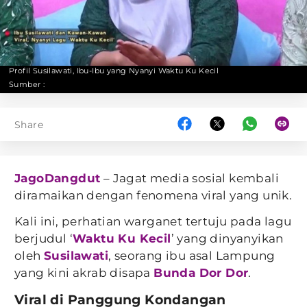
Profil Susilawati, Ibu-Ibu yang Nyanyi Waktu Ku Kecil
Sumber :
Share
JagoDangdut
– Jagat media sosial kembali
diramaikan dengan fenomena viral yang unik.
Kali ini, perhatian warganet tertuju pada lagu
berjudul ‘
Waktu Ku Kecil
’ yang dinyanyikan
oleh
Susilawati
, seorang ibu asal Lampung
yang kini akrab disapa
Bunda Dor Dor
.
Viral di Panggung Kondangan