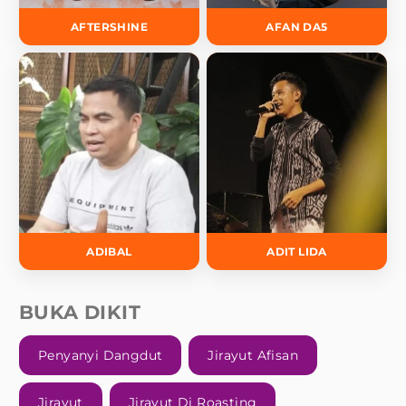
AFTERSHINE
AFAN DA5
ADIBAL
ADIT LIDA
BUKA DIKIT
Penyanyi Dangdut
Jirayut Afisan
Jirayut
Jirayut Di Roasting