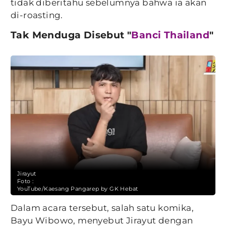
tidak diberitahu sebelumnya bahwa ia akan
di-roasting.
Tak Menduga Disebut "
Banci Thailand
"
Jirayut
Foto :
YouTube/Kaesang Pangarep by GK Hebat
Dalam acara tersebut, salah satu komika,
Bayu Wibowo, menyebut Jirayut dengan