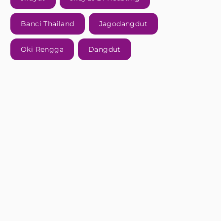
Banci Thailand
Jagodangdut
Oki Rengga
Dangdut