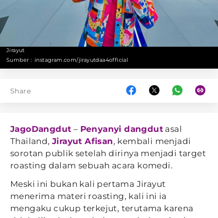
Jirayut
Sumber :
instagram.com/jirayutdaa4official
Share
JagoDangdut
–
Penyanyi dangdut
asal
Thailand,
Jirayut Afisan
, kembali menjadi
sorotan publik setelah dirinya menjadi target
roasting dalam sebuah acara komedi.
Meski ini bukan kali pertama Jirayut
menerima materi roasting, kali ini ia
mengaku cukup terkejut, terutama karena