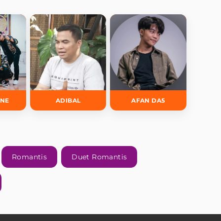
INE
ADIBAL
AFAN DA5
Romantis
Duet Romantis