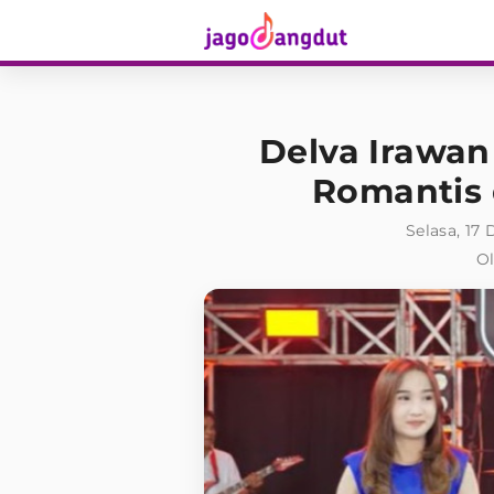
Delva Irawan
Romantis 
Selasa, 17
Ol