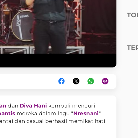
TO
TE
wan
dan
Diva Hani
kembali mencuri
antis
mereka dalam lagu "
Nresnani
".
ntai dan casual berhasil memikat hati