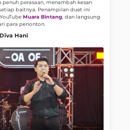
n penuh perasaan, menambah kesan
etiap baitnya. Penampilan duet ini
l YouTube
Muara Bintang
, dan langsung
ari para penonton.
Diva Hani