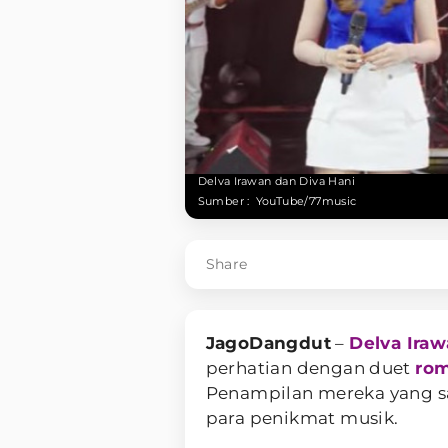
Delva Irawan dan Diva Hani
Sumber :
YouTube/77music
Share
JagoDangdut
–
Delva Ira
perhatian dengan duet
rom
Penampilan mereka yang sa
para penikmat musik.