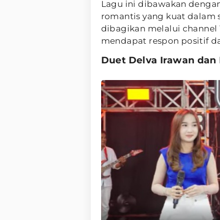
Lagu ini dibawakan denga
romantis yang kuat dalam s
dibagikan melalui channe
mendapat respon positif d
Duet Delva Irawan dan 