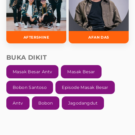
AFTERSHINE
AFAN DA5
BUKA DIKIT
Masak Besar Antv
Masak Besar
Bobon Santoso
Episode Masak Besar
Antv
Bobon
Jagodangdut