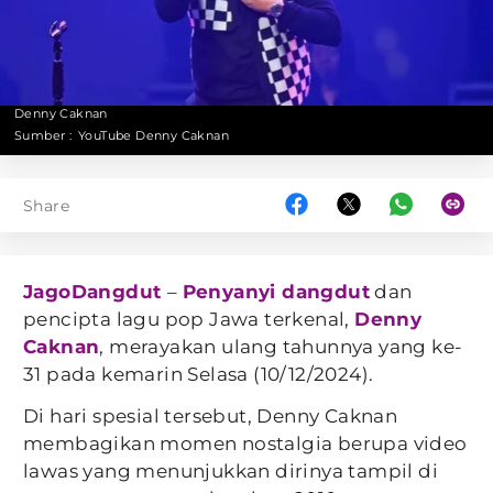
Denny Caknan
Sumber :
YouTube Denny Caknan
Share
JagoDangdut
–
Penyanyi dangdut
dan
pencipta lagu pop Jawa terkenal,
Denny
Caknan
, merayakan ulang tahunnya yang ke-
31 pada kemarin Selasa (10/12/2024).
Di hari spesial tersebut, Denny Caknan
membagikan momen nostalgia berupa video
lawas yang menunjukkan dirinya tampil di