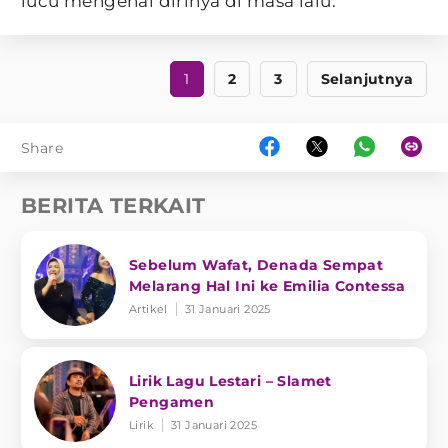
lucu mengenai dirinya di masa lalu.
1
2
3
Selanjutnya
Share
BERITA TERKAIT
Sebelum Wafat, Denada Sempat
Melarang Hal Ini ke Emilia Contessa
Artikel
31 Januari 2025
Lirik Lagu Lestari – Slamet
Pengamen
Lirik
31 Januari 2025