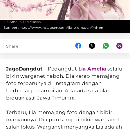
Lia Amelia Trio Macan
Sumber :
https://www.instagram.com/lia_triomacan/?hl=en
Share
JagoDangdut
– Pedangdut
Lia Amelia
selalu
bikin warganet heboh. Dia kerap memajang
foto terbarunya di Instagram dengan
berbagai penampilan. Ada-ada saja ulah
biduan asal Jawa Timur ini.
Terbaru, Lia memajang foto dengan bibir
manyunnya. Dia pun sampai bikin warganet
salah fokus. Warganet menyangka Lia adalah