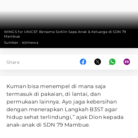
WINGS for UNICEF Bersama SoKlin Sapa Anak & Keluarga di SDN 79
Mambue
Sumber :
Istimewa
Share
Kuman bisa menempel di mana saja
termasuk di pakaian, di lantai, dan
permukaan lainnya. Ayo jaga kebersihan
dengan menerapkan Langkah B3ST agar
hidup sehat terlindungi,” ajak Dion kepada
anak-anak di SDN 79 Mambue.