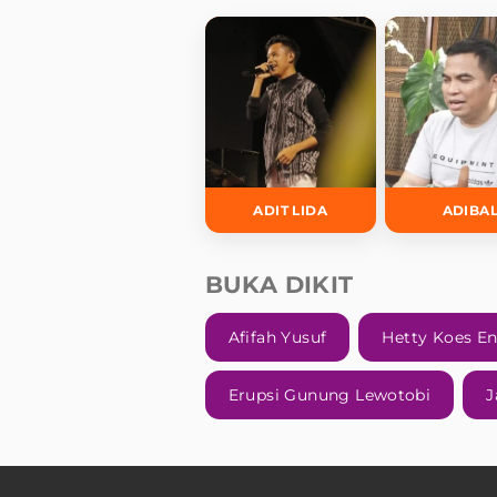
ADIT LIDA
ADIBA
BUKA DIKIT
Afifah Yusuf
Hetty Koes E
Erupsi Gunung Lewotobi
J