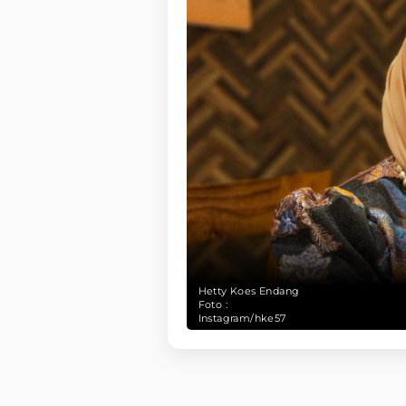
Hetty Koes Endang
Foto :
Instagram/hke57