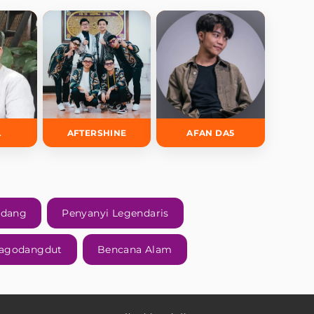
L
AFTERSHINE
AFAN DA5
ndang
Penyanyi Legendaris
agodangdut
Bencana Alam