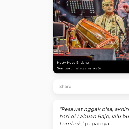
Hetty Koes Endang
Sumber :
Instagram/hke57
Share
“Pesawat nggak bisa, akhir
hari di Labuan Bajo, lalu b
Lombok,”
paparnya.