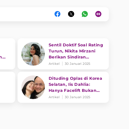
Sentil Doktif Soal Rating
Turun, Nikita Mirzani
h
Berikan Sindiran
ng
Menohok ke Dewi
Artikel
30 Januari 2025
Perssik
Dituding Oplas di Korea
Selatan, Iis Dahlia:
Hanya Facelift Bukan
ga
Ubah Wajah
Artikel
30 Januari 2025