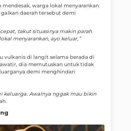
n mendesak, warga lokal menyarankan
ggalkan daerah tersebut demi
cepat, takut situasinya makin parah
lokal menyarankan, ayo keluar,”
 vulkanis di langit selama berada di
hawatir, dia memutuskan untuk tidak
luarganya demi menghindari
gi keluarga. Awalnya nggak mau bikin
ah.
ang