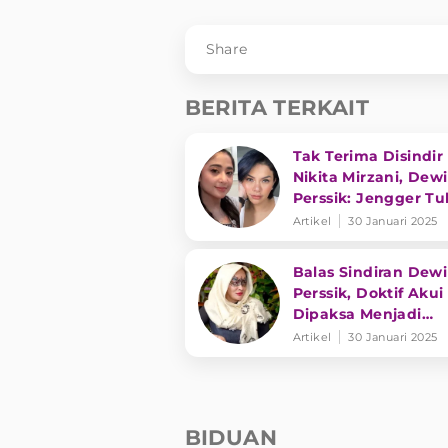
Share
BERITA TERKAIT
Tak Terima Disindir
Nikita Mirzani, Dewi
Perssik: Jengger Tu
Tong Kosong Nyari
Artikel
30 Januari 2025
Bunyinya
Balas Sindiran Dewi
Perssik, Doktif Akui
Dipaksa Menjadi
Bintang Tamu Hing
Artikel
30 Januari 2025
Keluhkan Bayaran
BIDUAN