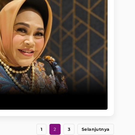
1
2
3
Selanjutnya