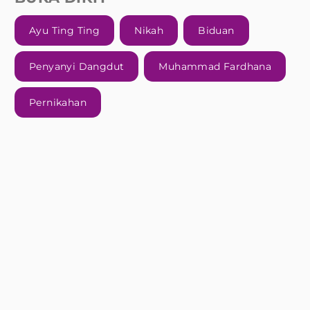
Ayu Ting Ting
Nikah
Biduan
Penyanyi Dangdut
Muhammad Fardhana
Pernikahan