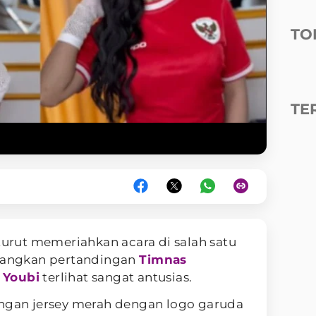
TO
TE
turut memeriahkan acara di salah satu
ayangkan pertandingan
Timnas
 Youbi
terlihat sangat antusias.
engan jersey merah dengan logo garuda