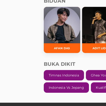
BIDUAN
AFAN DA5
ADIT LI
BUKA DIKIT
Timnas Indonesia
Ghea Yo
Indonesia Vs Jepang
Kuali