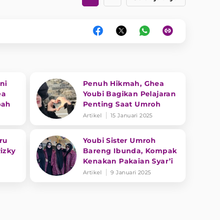
ni
Penuh Hikmah, Ghea
ea
Youbi Bagikan Pelajaran
bah
Penting Saat Umroh
Artikel
15 Januari 2025
ru
Youbi Sister Umroh
izky
Bareng Ibunda, Kompak
Kenakan Pakaian Syar’i
ivert
Artikel
9 Januari 2025