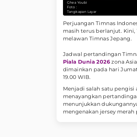
Ghea Youbi
Foto :
Tangkapan Layar
Perjuangan Timnas Indone
masih terus berlanjut. Kin
melawan Timnas Jepang.
Jadwal pertandingan Tim
Piala Dunia 2026
zona Asia
dimainkan pada hari Juma
19.00 WIB.
Menjadi salah satu pengisi a
menayangkan pertandingan 
menunjukkan dukungannya
mengenakan jersey merah 