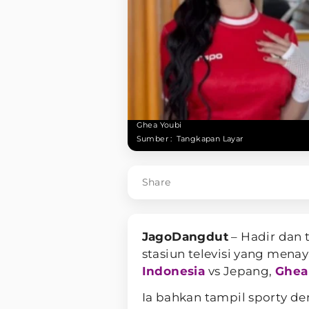
Ghea Youbi
Sumber :
Tangkapan Layar
Share
JagoDangdut
– Hadir dan 
stasiun televisi yang men
Indonesia
vs Jepang,
Ghea
Ia bahkan tampil sporty d