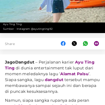
Ayu Ting Ting
Sumber :
Instagram @ayutingting92
Share
JagoDangdut
– Perjalanan karier
Ayu Ting
Ting
di dunia entertainment tak luput dari
momen meledaknya lagu ‘
Alamat Palsu
’.
Siapa sangka, lagu
dangdut
tersebut mampu
membawanya sampai sejauh ini dan berapa
di puncak kesuksesannya.
Namun, siapa sangka rupanya ada peran