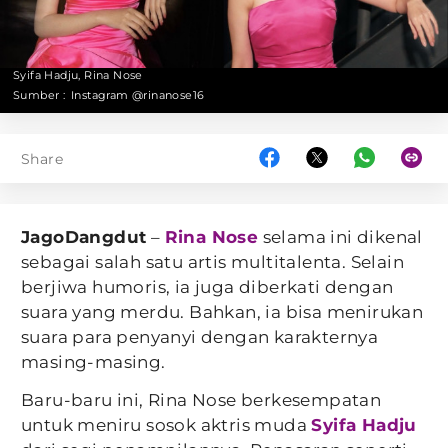
Syifa Hadju, Rina Nose
Sumber :
Instagram @rinanose16
Share
JagoDangdut
–
Rina Nose
selama ini dikenal
sebagai salah satu artis multitalenta. Selain
berjiwa humoris, ia juga diberkati dengan
suara yang merdu. Bahkan, ia bisa menirukan
suara para penyanyi dengan karakternya
masing-masing.
Baru-baru ini, Rina Nose berkesempatan
untuk meniru sosok aktris muda
Syifa Hadju