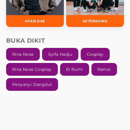
AFAN DA5
AFTERSHINE
BUKA DIKIT
Rina Nose
Syifa Hadju
Cosplay
Rina Nose Cosplay
El Rumi
Ramzi
Penyanyi Dangdut