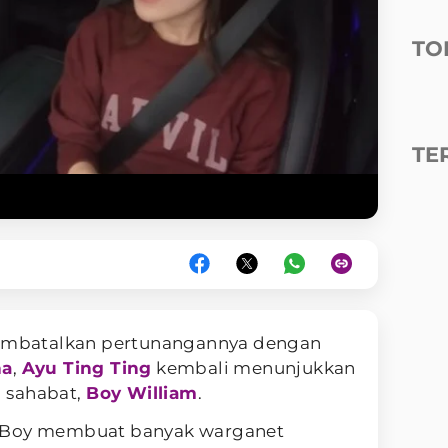
TO
TE
embatalkan pertunangannya dengan
na
,
Ayu Ting Ting
kembali menunjukkan
 sahabat,
Boy William
.
n Boy membuat banyak warganet