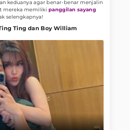
n keduanya agar benar-benar menjalin
at mereka memiliki
panggilan sayang
ak selengkapnya!
Ting Ting dan Boy William