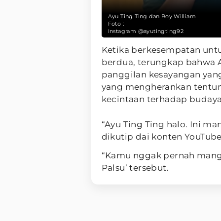
Ayu Ting Ting dan Boy William
Foto :
Instagram @ayutingting92
Ketika berkesempatan unt
berdua, terungkap bahwa A
panggilan kesayangan yang
yang mengherankan tentu
kecintaan terhadap budaya
“Ayu Ting Ting halo. Ini m
dikutip dai konten YouTub
“Kamu nggak pernah manggi
Palsu’ tersebut.