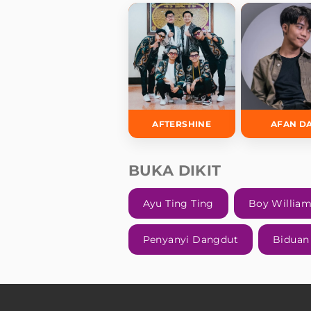
AFTERSHINE
AFAN D
BUKA DIKIT
Ayu Ting Ting
Boy Willia
Penyanyi Dangdut
Biduan