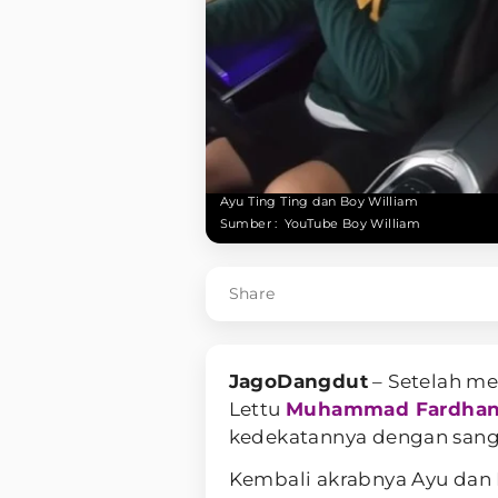
Ayu Ting Ting dan Boy William
Sumber :
YouTube Boy William
Share
JagoDangdut
– Setelah m
Lettu
Muhammad Fardha
kedekatannya dengan sang
Kembali akrabnya Ayu da