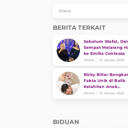
Share
BERITA TERKAIT
Sebelum Wafat, De
Sempat Melarang Ha
ke Emilia Contessa
Artikel
31 Januari 2025
Rizky Billar Bongka
Fakta Unik di Balik
Kelahiran Anak
Keduanya
Artikel
31 Januari 2025
BIDUAN