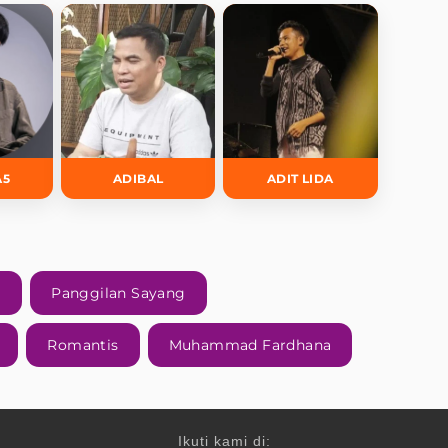
A5
ADIBAL
ADIT LIDA
m
Panggilan Sayang
Romantis
Muhammad Fardhana
Ikuti kami di: