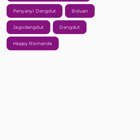
Penyanyi Dangdut
Biduan
Jagodangdut
Dangdut
Heppy Rismanda