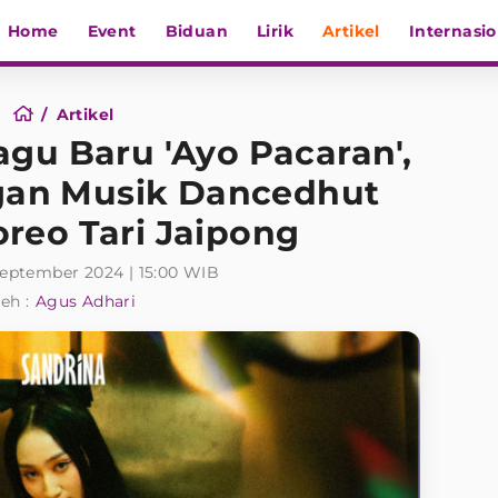
Home
Event
Biduan
Lirik
Artikel
Internasio
Artikel
Lagu Baru 'Ayo Pacaran',
gan Musik Dancedhut
reo Tari Jaipong
September 2024 | 15:00 WIB
eh :
Agus Adhari