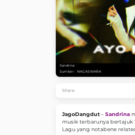
Sandrina
Sumber :
NAGASWARA
Share
JagoDangdut
–
Sandrina
m
musik terbarunya bertajuk 
Lagu yang notabene relat