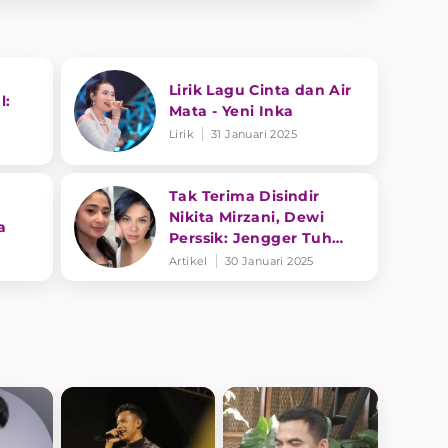
Lirik Lagu Cinta dan Air
l:
Mata - Yeni Inka
Lirik
31 Januari 2025
Tak Terima Disindir
Nikita Mirzani, Dewi
a
Perssik: Jengger Tuh
Tong Kosong Nyaring
Artikel
30 Januari 2025
Bunyinya