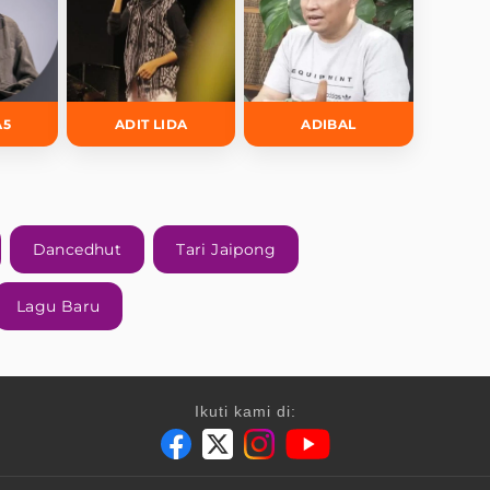
A5
ADIT LIDA
ADIBAL
Dancedhut
Tari Jaipong
Lagu Baru
Ikuti kami di: