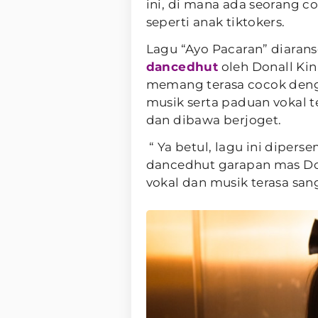
ini, di mana ada seorang 
seperti anak tiktokers.
Lagu “Ayo Pacaran” diaran
dancedhut
oleh Donall Ki
memang terasa cocok denga
musik serta paduan vokal 
dan dibawa berjoget.
“ Ya betul, lagu ini diper
dancedhut garapan mas Do
vokal dan musik terasa san