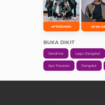
AFTERSHINE
AFAN D
BUKA DIKIT
Sandrina
Lagu Dangdut
Ayo Pacaran
Dangdut