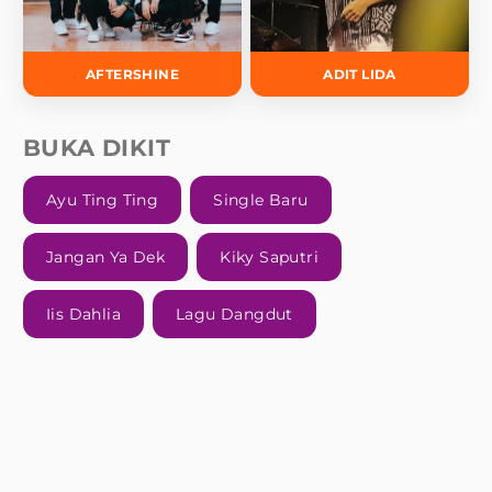
AFTERSHINE
ADIT LIDA
BUKA DIKIT
Ayu Ting Ting
Single Baru
Jangan Ya Dek
Kiky Saputri
Iis Dahlia
Lagu Dangdut