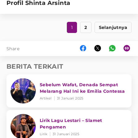
Profil Shinta Arsinta
1
2
Selanjutnya
Share
BERITA TERKAIT
Sebelum Wafat, Denada Sempat
Melarang Hal Ini ke Emilia Contessa
Artikel
31 Januari 2025
Lirik Lagu Lestari – Slamet
Pengamen
Lirik
31 Januari 2025