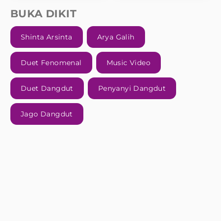
BUKA DIKIT
Shinta Arsinta
Arya Galih
Duet Fenomenal
Music Video
Duet Dangdut
Penyanyi Dangdut
Jago Dangdut