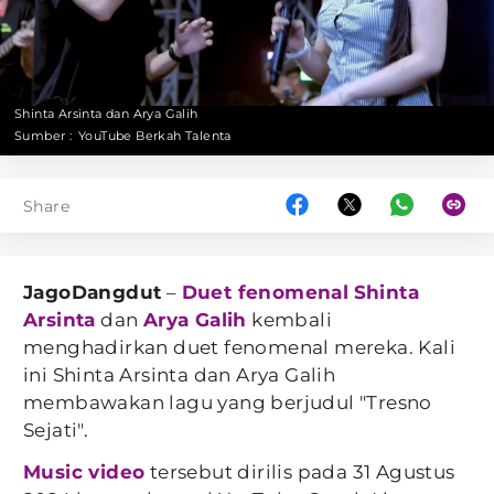
Shinta Arsinta dan Arya Galih
Sumber :
YouTube Berkah Talenta
Share
JagoDangdut
–
Duet fenomenal
Shinta
Arsinta
dan
Arya Galih
kembali
menghadirkan duet fenomenal mereka. Kali
ini Shinta Arsinta dan Arya Galih
membawakan lagu yang berjudul "Tresno
Sejati".
Music video
tersebut dirilis pada 31 Agustus