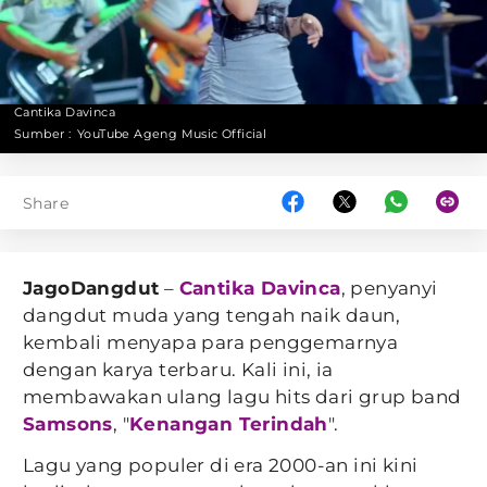
Cantika Davinca
Sumber :
YouTube Ageng Music Official
Share
JagoDangdut
–
Cantika Davinca
, penyanyi
dangdut muda yang tengah naik daun,
kembali menyapa para penggemarnya
dengan karya terbaru. Kali ini, ia
membawakan ulang lagu hits dari grup band
Samsons
, "
Kenangan Terindah
".
Lagu yang populer di era 2000-an ini kini