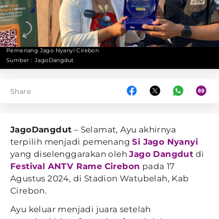
Pemenang Jago Nyanyi Cirebon
Sumber :
JagoDangdut
Share
JagoDangdut
– Selamat, Ayu akhirnya
terpilih menjadi pemenang
Si Jago Nyanyi
yang diselenggarakan oleh
Jago Dangdut
di
Festival ANTV Rame
Cirebon
pada 17
Agustus 2024, di Stadion Watubelah, Kab
Cirebon.
Ayu keluar menjadi juara setelah