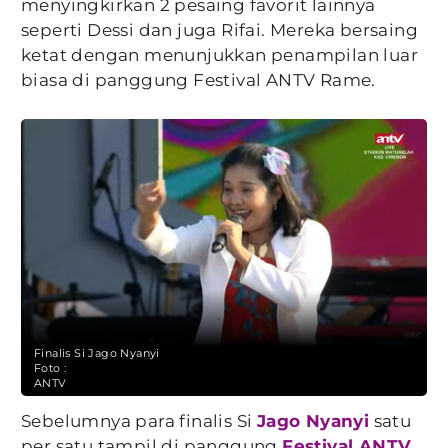
menyingkirkan 2 pesaing favorit lainnya
seperti Dessi dan juga Rifai. Mereka bersaing
ketat dengan menunjukkan penampilan luar
biasa di panggung Festival ANTV Rame.
Finalis Si Jago Nyanyi
Foto :
ANTV
Sebelumnya para finalis Si
Jago Nyanyi
satu
per satu tampil di panggung
Festival ANTV