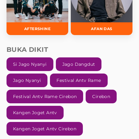
AFTERSHINE
AFAN DA5
BUKA DIKIT
Si Jago Nyanyi
Jago Dangdut
Jago Nyanyi
Festival Antv Rame
Festival Antv Rame Cirebon
Cirebon
Kangen Joget Antv
Kangen Joget Antv Cirebon