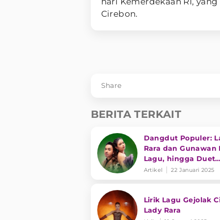
hari Kemerdekaan RI, yang 
Cirebon.
Share
BERITA TERKAIT
Dangdut Populer: L
Rara dan Gunawan R
Lagu, hingga Duet
Slamet Pengamen
Artikel
22 Januari 2025
dengan Shinta Gisu
Lirik Lagu Gejolak C
Lady Rara