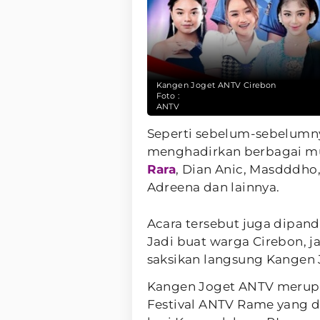
Kangen Joget ANTV Cirebon
Foto :
ANTV
Seperti sebelum-sebelumn
menghadirkan berbagai mus
Rara
, Dian Anic, Masdddho,
Adreena dan lainnya.
Acara tersebut juga dipan
Jadi buat warga Cirebon, 
saksikan langsung Kangen J
Kangen Joget ANTV merupak
Festival ANTV Rame yang di