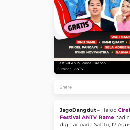
Festival ANTV Rame Cirebon
Sumber :
ANTV
Share
JagoDangdut
– Haloo
Cir
Festival ANTV Rame
hadir
digelar pada Sabtu, 17 Agu