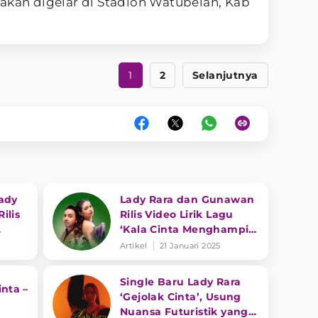
akan digelar di Stadion Watubelah, Kab
1
2
Selanjutnya
ady
Lady Rara dan Gunawan
ilis
Rilis Video Lirik Lagu
‘Kala Cinta Menghampiri
Jiwa’
Artikel
21 Januari 2025
l
Single Baru Lady Rara
inta –
‘Gejolak Cinta’, Usung
Nuansa Futuristik yang