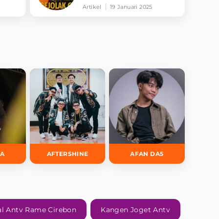
Memikat
Artikel
19 Januari 2025
DA
AFTERSHINE
AFAN DA5
al Antv Rame Cirebon
Kangen Joget Antv