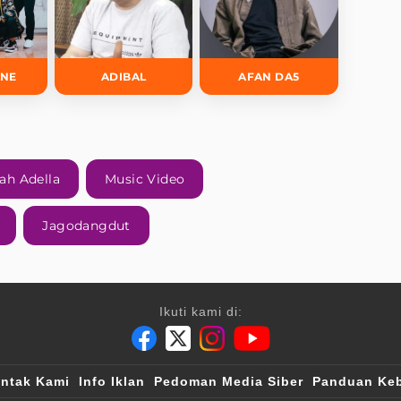
INE
ADIBAL
AFAN DA5
ah Adella
Music Video
Jagodangdut
Ikuti kami di:
ntak Kami
Info Iklan
Pedoman Media Siber
Panduan Keb