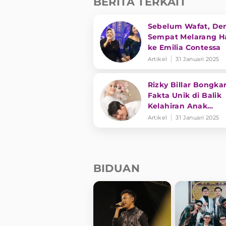
BERITA TERKAIT
Sebelum Wafat, De
Sempat Melarang Ha
ke Emilia Contessa
Artikel
31 Januari 2025
Rizky Billar Bongka
Fakta Unik di Balik
Kelahiran Anak
Keduanya
Artikel
31 Januari 2025
BIDUAN