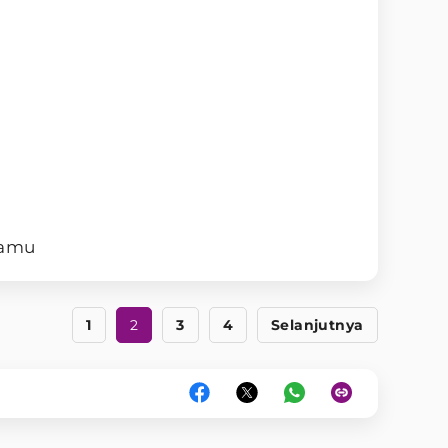
mamu
1
2
3
4
Selanjutnya