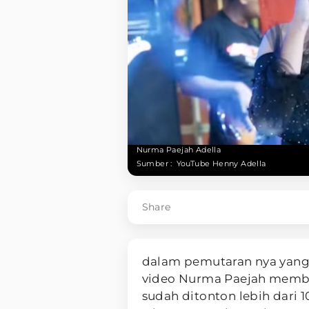
Nurma Paejah Adella
Sumber :
YouTube Henny Adella
Share
dalam pemutaran nya yang 
video Nurma Paejah memba
sudah ditonton lebih dari 10