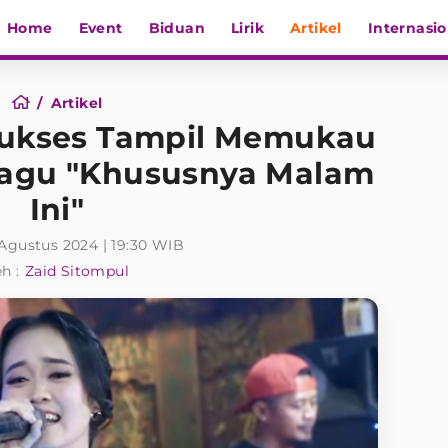
Home
Event
Biduan
Lirik
Artikel
Internasio
Artikel
Sukses Tampil Memukau
gu "Khususnya Malam
Ini"
Agustus 2024 | 19:30 WIB
h :
Zaid Sitompul