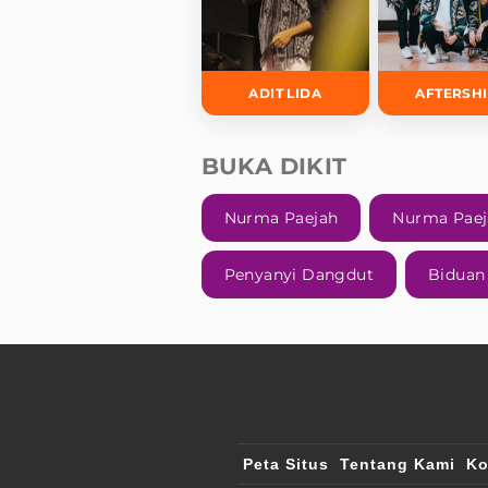
ADIT LIDA
AFTERSH
BUKA DIKIT
Nurma Paejah
Nurma Paej
Penyanyi Dangdut
Biduan
Peta Situs
Tentang Kami
Ko