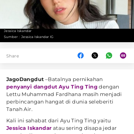
Jessica Iskandar
Sumber :
Jessica Iskandar IG
Share
JagoDangdut
–Batalnya pernikahan
penyanyi dangdut
Ayu Ting Ting
dengan
Lettu Muhammad Fardhana masih menjadi
perbincangan hangat di dunia seleberiti
Tanah Air.
Kali ini sahabat dari Ayu Ting Ting yaitu
Jessica Iskandar
atau sering disapa jedar