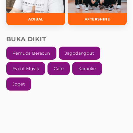
ADIBAL
AFTERSHINE
BUKA DIKIT
Pemuda Beracun
Jagodangdut
Event Musik
Cafe
Karaoke
Joget