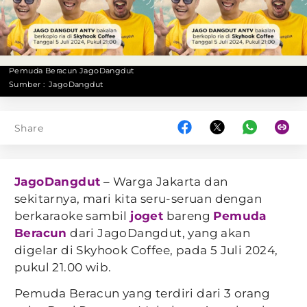
Pemuda Beracun JagoDangdut
Sumber :
JagoDangdut
Share
JagoDangdut
– Warga Jakarta dan
sekitarnya, mari kita seru-seruan dengan
berkaraoke sambil
joget
bareng
Pemuda
Beracun
dari JagoDangdut, yang akan
digelar di Skyhook Coffee, pada 5 Juli 2024,
pukul 21.00 wib.
Pemuda Beracun yang terdiri dari 3 orang