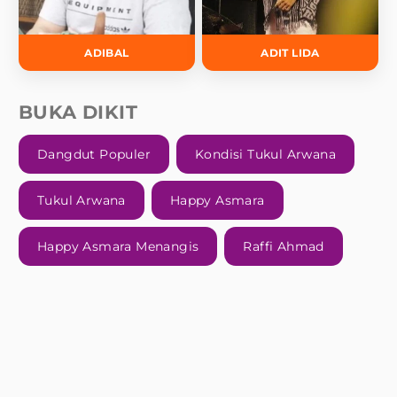
ADIBAL
ADIT LIDA
BUKA DIKIT
Dangdut Populer
Kondisi Tukul Arwana
Tukul Arwana
Happy Asmara
Happy Asmara Menangis
Raffi Ahmad