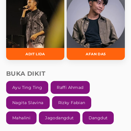
ADIT LIDA
AFAN DA5
BUKA DIKIT
Ayu Ting Ting
Raffi Ahmad
Nagita Slavina
Rizky Fabian
Mahalini
Jagodangdut
Dangdut