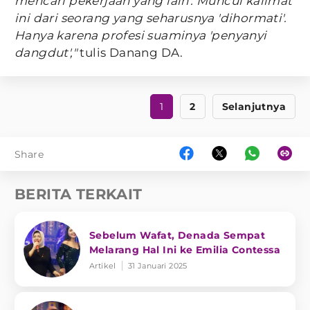
mencari pekerjaan yang lain'. Muncul kalimat
ini dari seorang yang seharusnya 'dihormati'.
Hanya karena profesi suaminya 'penyanyi
dangdut',"
tulis Danang DA.
1
2
Selanjutnya
Share
BERITA TERKAIT
Sebelum Wafat, Denada Sempat
Melarang Hal Ini ke Emilia Contessa
Artikel
31 Januari 2025