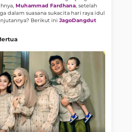
ihnya,
Muhammad Fardhana
, setelah
a dalam suasana sukacita hari raya idul
lanjutannya? Berikut ini
JagoDangdut
Mertua