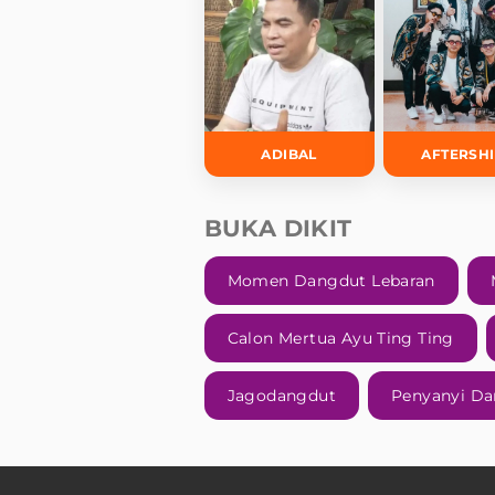
ADIBAL
AFTERSH
BUKA DIKIT
Momen Dangdut Lebaran
Calon Mertua Ayu Ting Ting
Jagodangdut
Penyanyi D