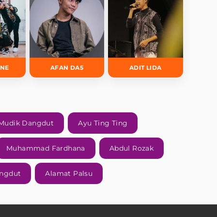
INE
AFAN DA5
ADIT LIDA
Mudik Dangdut
Ayu Ting Ting
Muhammad Fardhana
Abdul Rozak
angdut
Alamat Palsu