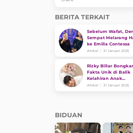
BERITA TERKAIT
Sebelum Wafat, De
Sempat Melarang Ha
ke Emilia Contessa
Artikel
31 Januari 2025
Rizky Billar Bongka
Fakta Unik di Balik
Kelahiran Anak
Keduanya
Artikel
31 Januari 2025
BIDUAN