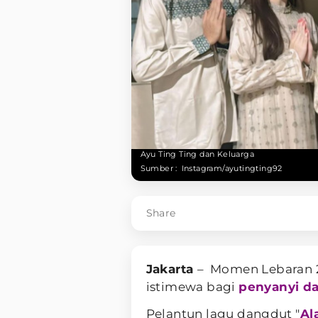
Ayu Ting Ting dan Keluarga
Sumber :
Instagram/ayutingting92
Share
Jakarta
– Momen Lebaran 2
istimewa bagi
penyanyi d
Pelantun lagu dangdut "
Al