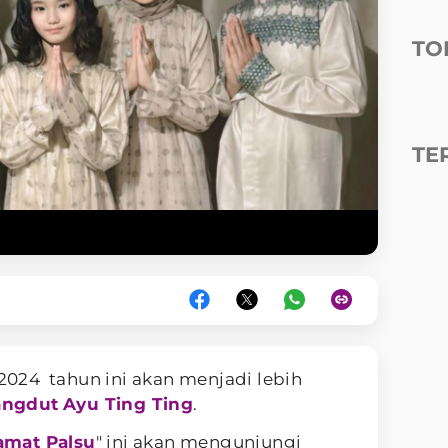
TO
TE
024 tahun ini akan menjadi lebih
angdut
Ayu Ting Ting
.
amat Palsu
" ini akan mengunjungi