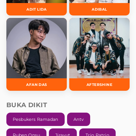
ADIT LIDA
ADIBAL
AFAN DA5
AFTERSHINE
BUKA DIKIT
Pesbukers Ramadan
Antv
Ruben Onsu
Jirayut
Trio Patrio