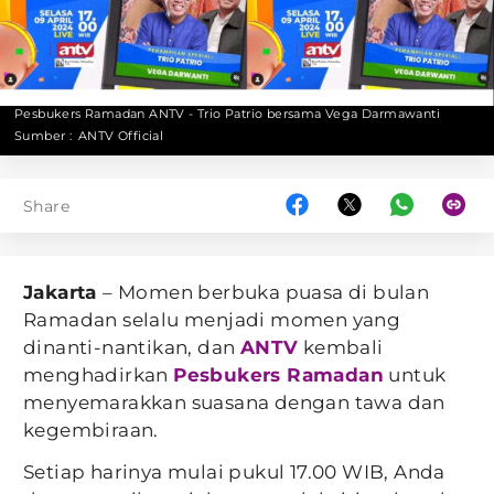
Pesbukers Ramadan ANTV - Trio Patrio bersama Vega Darmawanti
Sumber :
ANTV Official
Share
Jakarta
– Momen berbuka puasa di bulan
Ramadan selalu menjadi momen yang
dinanti-nantikan, dan
ANTV
kembali
menghadirkan
Pesbukers Ramadan
untuk
menyemarakkan suasana dengan tawa dan
kegembiraan.
Setiap harinya mulai pukul 17.00 WIB, Anda