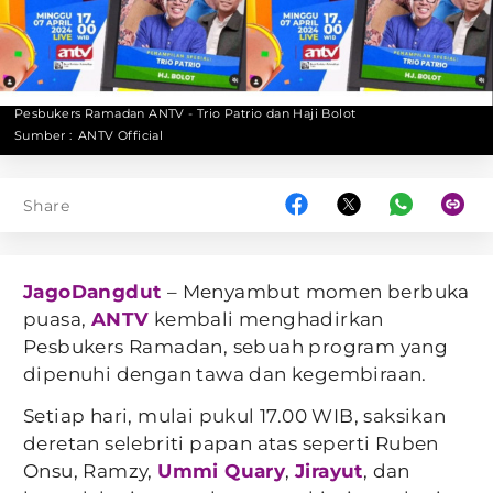
Pesbukers Ramadan ANTV - Trio Patrio dan Haji Bolot
Sumber :
ANTV Official
Share
JagoDangdut
– Menyambut momen berbuka
puasa,
ANTV
kembali menghadirkan
Pesbukers Ramadan, sebuah program yang
dipenuhi dengan tawa dan kegembiraan.
Setiap hari, mulai pukul 17.00 WIB, saksikan
deretan selebriti papan atas seperti Ruben
Onsu, Ramzy,
Ummi Quary
,
Jirayut
, dan