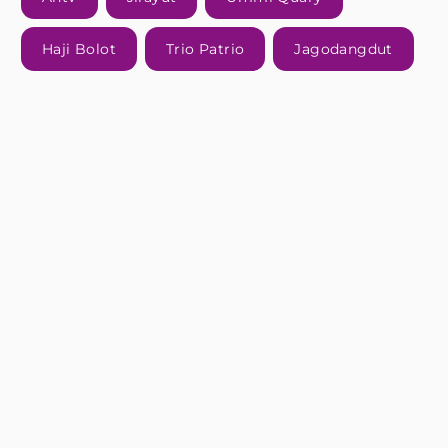
Haji Bolot
Trio Patrio
Jagodangdut