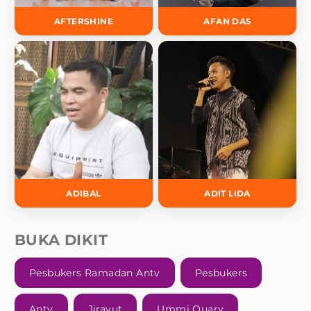
AFTERSHINE
AFAN DA5
ADIBAL
ADIT LIDA
BUKA DIKIT
Pesbukers Ramadan Antv
Pesbukers
Antv
Jirayut
Ummi Quary