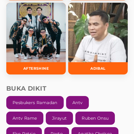
AFTERSHINE
ADIBAL
BUKA DIKIT
Pesbukers Ramadan
Antv
Antv Rame
Jirayut
Ruben Onsu
Eko Patrio
Parto
Agatha Chelsea