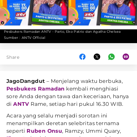
Pesbukers Ramadan ANTV - Parto, Eko Patrio dan Agatha Chelsea
Sumber :
ANTV Official
Share
JagoDangdut
– Menjelang waktu berbuka,
Pesbukers Ramadan
kembali menghiasi
sore Anda dengan tawa dan keceriaan, hanya
di
ANTV
Rame, setiap hari pukul 16.30 WIB.
Acara yang selalu menjadi sorotan ini
menampilkan deretan selebritas ternama
seperti
Ruben Onsu
, Ramzy, Ummi Quary,