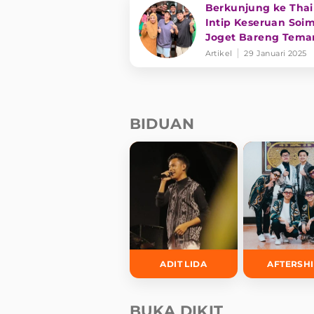
Berkunjung ke Thai
Intip Keseruan Soi
Joget Bareng Tema
Teman Jirayut
Artikel
29 Januari 2025
BIDUAN
ADIT LIDA
AFTERSH
BUKA DIKIT