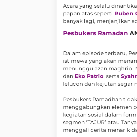
Acara yang selalu dinantik
papan atas seperti
Ruben 
banyak lagi, menjanjikan s
Pesbukers Ramadan
AN
Dalam episode terbaru, P
istimewa yang akan mena
menunggu azan maghrib. M
dan
Eko Patrio
, serta
Syahr
lelucon dan kejutan segar 
Pesbukers Ramadhan tidak 
menggabungkan elemen perm
kegiatan sosial dalam form
segmen ‘TAJUR’ atau Tanya
menggali cerita menarik da