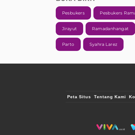
Pesbukers
Pesbukers Ram
Jirayut
Ramadanhangat
Parto
Syahra Larez
Peta Situs
Tentang Kami
Ko