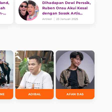
land,
Dihadapan Dewi Perssik,
mah
Ruben Onsu Akui Kesal
n-
dengan Sosok Artis
Inisial M
Artikel
23 Januari 2025
INE
ADIBAL
AFAN DA5