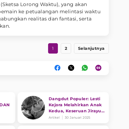
 (Sketsa Lorong Waktu), yang akan
main ke petualangan melintasi waktu
bungkan realitas dan fantasi, serta
kan.
1
2
Selanjutnya
Dangdut Populer: Lesti
 DAN
Kejora Melahirkan Anak
Kedua, Keseruan Jirayut
dan Soimah
Artikel
30 Januari 2025