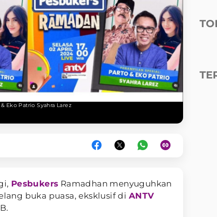
TO
TE
 Eko Patrio Syahra Larez
gi,
Pesbukers
Ramadhan menyuguhkan
elang buka puasa, eksklusif di
ANTV
B.