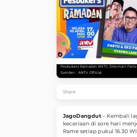
Pesbukers Ramadan ANTV, Ditemani Parto &
Sumber :
ANTV Official
Share
JagoDangdut
– Kembali la
keceriaan di sore hari menj
Rame setiap pukul 16.30 WI