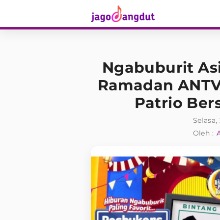
Ngabuburit As
Ramadan ANTV,
Patrio Ber
Selasa,
Oleh :