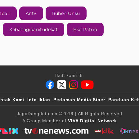
adan
Antv
Ruben Onsu
Kebahagiaanitudekat
Eko Patrio
Ikuti kami di:
ntak Kami
Info Iklan
Pedoman Media Siber
Panduan Keb
JagoDangdut.com
©2019
| All Rights Reserved
A Group Member of
VIVA Digital Network