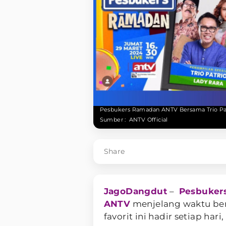
Pesbukers Ramadan ANTV Bersama Trio Pat
Sumber :
ANTV Official
Share
JagoDangdut
–
Pesbuker
ANTV
menjelang waktu ber
favorit ini hadir setiap har