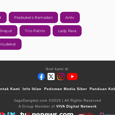
t
Pesbukers Ramadan
Antv
Jirayut
Trio Patrio
Lady Rara
itudekat
Ikuti kami di:
ntak Kami
Info Iklan
Pedoman Media Siber
Panduan Keb
JagoDangdut.com
©2019
| All Rights Reserved
A Group Member of
VIVA Digital Network