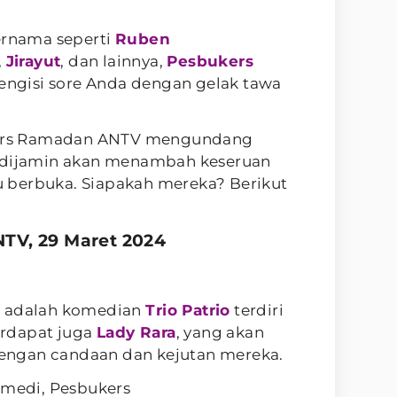
ernama seperti
Ruben
,
Jirayut
, dan lainnya,
Pesbukers
engisi sore Anda dengan gelak tawa
ukers Ramadan ANTV mengundang
g dijamin akan menambah keseruan
 berbuka. Siapakah mereka? Berikut
TV, 29 Maret 2024
t adalah komedian
Trio Patrio
terdiri
Terdapat juga
Lady Rara
, yang akan
ngan candaan dan kejutan mereka.
omedi, Pesbukers