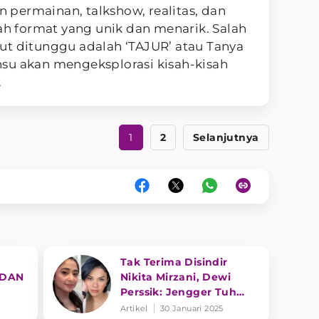
permainan, talkshow, realitas, dan
uah format yang unik dan menarik. Salah
ut ditunggu adalah ‘TAJUR’ atau Tanya
su akan mengeksplorasi kisah-kisah
.
1
2
Selanjutnya
Tak Terima Disindir
 DAN
Nikita Mirzani, Dewi
Perssik: Jengger Tuh
Tong Kosong Nyaring
Artikel
30 Januari 2025