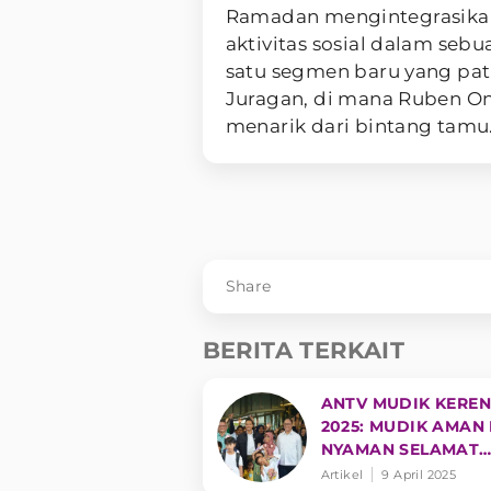
Ramadan mengintegrasikan 
aktivitas sosial dalam seb
satu segmen baru yang pat
Juragan, di mana Ruben On
menarik dari bintang tamu
Share
BERITA TERKAIT
ANTV MUDIK KEREN
2025: MUDIK AMAN
NYAMAN SELAMAT
SAMPAI TUJUAN
Artikel
9 April 2025