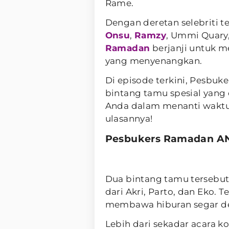
Rame.
Dengan deretan selebriti t
Onsu
,
Ramzy
, Ummi Quary
Ramadan
berjanji untuk m
yang menyenangkan.
Di episode terkini, Pesb
bintang tamu spesial yan
Anda dalam menanti waktu
ulasannya!
Pesbukers Ramadan AN
Dua bintang tamu tersebu
dari Akri, Parto, dan Eko. 
membawa hiburan segar de
Lebih dari sekadar acara k