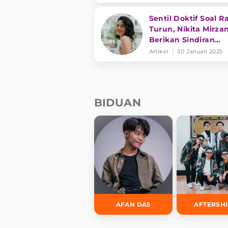
Sentil Doktif Soal R
Turun, Nikita Mirzan
Berikan Sindiran
Menohok ke Dewi
Artikel
30 Januari 2025
Perssik
BIDUAN
AFAN DA5
AFTERSH