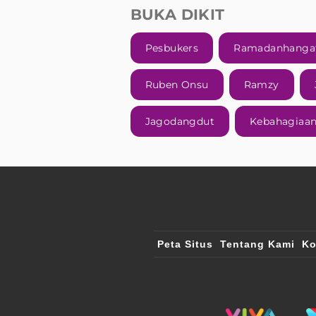
BUKA DIKIT
Pesbukers
Ramadanhanga
Ruben Onsu
Ramzy
Jagodangdut
Kebahagiaan
Peta Situs
Tentang Kami
Ko