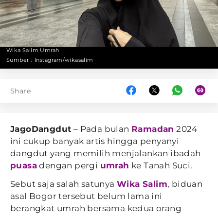
Wika Salim Umrah
Sumber :
Instagram/wikasalim
Share
JagoDangdut
– Pada bulan
Ramadan
2024
ini cukup banyak artis hingga penyanyi
dangdut yang memilih menjalankan ibadah
puasa
dengan pergi
umrah
ke Tanah Suci.
Sebut saja salah satunya
Wika Salim
, biduan
asal Bogor tersebut belum lama ini
berangkat umrah bersama kedua orang