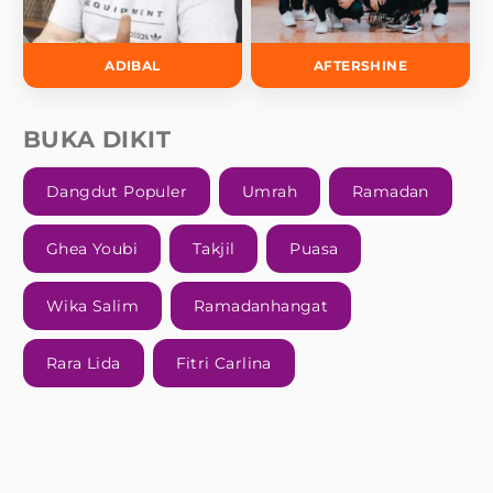
ADIBAL
AFTERSHINE
BUKA DIKIT
Dangdut Populer
Umrah
Ramadan
Ghea Youbi
Takjil
Puasa
Wika Salim
Ramadanhangat
Rara Lida
Fitri Carlina